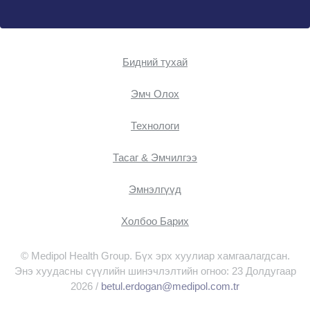
Бидний тухай
Эмч Oлох
Технологи
Тасаг & Эмчилгээ
Эмнэлгүүд
Холбоо Барих
© Medipol Health Group. Бүх эрх хуулиар хамгаалагдсан.
Энэ хуудасны сүүлийн шинэчлэлтийн огноо: 23 Долдугаар
2026 /
betul.erdogan@medipol.com.tr