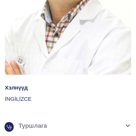
Хэлнүүд
İNGİLİZCE
Туршлага