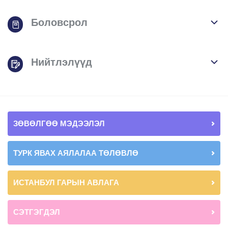
Боловсрол
Нийтлэлүүд
ЗӨВӨЛГӨӨ МЭДЭЭЛЭЛ
ТУРК ЯВАХ АЯЛАЛАА ТӨЛӨВЛӨ
ИСТАНБУЛ ГАРЫН АВЛАГА
СЭТГЭГДЭЛ