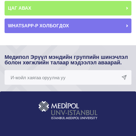
ЦАГ АВАХ
WHATSAPP-Р ХОЛБОГДОХ
Медипол Эрүүл мэндийн группийн шинэчлэл
болон хөгжлийн талаар мэдээлэл аваарай.