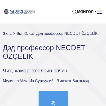
МОНГОЛ
Эхлэл
Эмч Oлох
Дэд профессор NECDET ÖZÇELİK
Дэд профессор NECDET
ÖZÇELİK
Чих, хамар, хоолойн өвчин
Медипол Мега Их Сургуулийн Эмнэлэг Багжылар