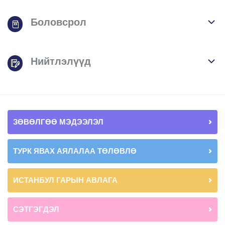
Боловсрол
Нийтлэлүүд
ЗӨВӨЛГӨӨ МЭДЭЭЛЭЛ
ТУРК ЯВАХ АЯЛАЛАА ТӨЛӨВЛӨ
ИСТАНБУЛ ГАРЫН АВЛАГА
СЭТГЭГДЭЛ