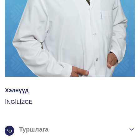
Хэлнүүд
İNGİLİZCE
Туршлага