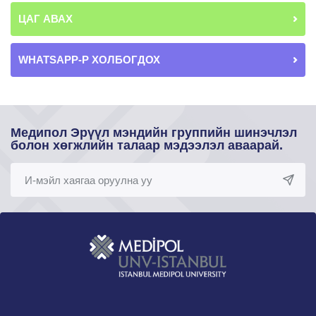
ЦАГ АВАХ
WHATSAPP-Р ХОЛБОГДОХ
Медипол Эрүүл мэндийн группийн шинэчлэл
болон хөгжлийн талаар мэдээлэл аваарай.