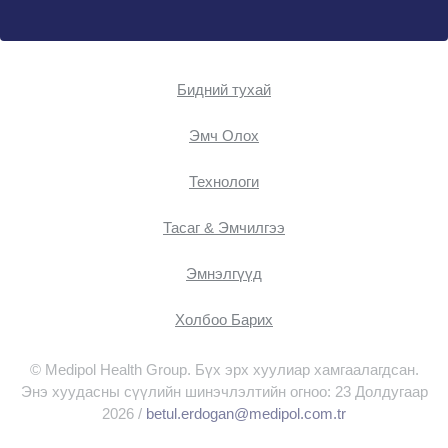
Бидний тухай
Эмч Oлох
Технологи
Тасаг & Эмчилгээ
Эмнэлгүүд
Холбоо Барих
© Medipol Health Group. Бүх эрх хуулиар хамгаалагдсан.
Энэ хуудасны сүүлийн шинэчлэлтийн огноо: 23 Долдугаар
2026 /
betul.erdogan@medipol.com.tr