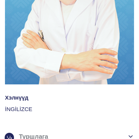
Хэлнүүд
İNGİLİZCE
Туршлага