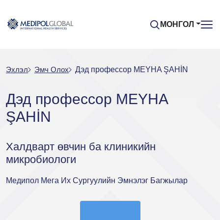
МОНГОЛ
Эхлэл
Эмч Oлох
Дэд профессор MEYHA ŞAHİN
Дэд профессор MEYHA
ŞAHİN
Халдварт өвчин ба клиникийн
микробиологи
Медипол Мега Их Сургуулийн Эмнэлэг Багжылар