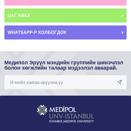
ЦАГ АВАХ
WHATSAPP-Р ХОЛБОГДОХ
Медипол Эрүүл мэндийн группийн шинэчлэл
болон хөгжлийн талаар мэдээлэл аваарай.