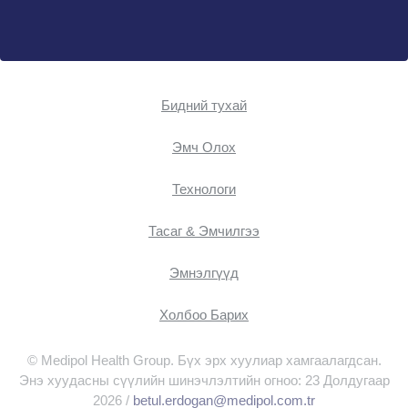
Бидний тухай
Эмч Oлох
Технологи
Тасаг & Эмчилгээ
Эмнэлгүүд
Холбоо Барих
© Medipol Health Group. Бүх эрх хуулиар хамгаалагдсан.
Энэ хуудасны сүүлийн шинэчлэлтийн огноо: 23 Долдугаар
2026 /
betul.erdogan@medipol.com.tr