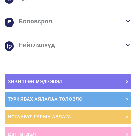
Боловсрол
Нийтлэлүүд
ЗӨВӨЛГӨӨ МЭДЭЭЛЭЛ
ТУРК ЯВАХ АЯЛАЛАА ТӨЛӨВЛӨ
ИСТАНБУЛ ГАРЫН АВЛАГА
СЭТГЭГДЭЛ