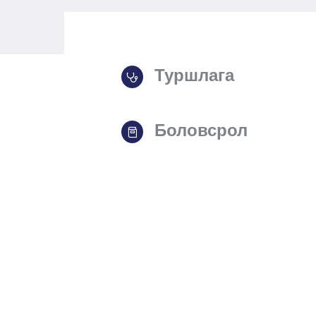
Туршлага
Боловсрол