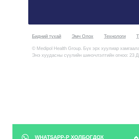
Бидний тухай
Эмч Oлох
Технологи
Т
© Medipol Health Group. Бүх эрх хуулиар хамгаал
Энэ хуудасны сүүлийн шинэчлэлтийн огноо: 23 Д
WHATSAPP-Р ХОЛБОГДОХ