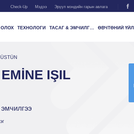
Check-Up
Мэдээ
Эрүүл мэндийн гарын авлага
 ОЛОХ
ТЕХНОЛОГИ
ТАСАГ & ЭМЧИЛГЭЭ
ӨВЧТӨНИЙ ҮЙЛЧИЛГ
L ÜSTÜN
EMİNE IŞIL
 эмчилгээ
эг