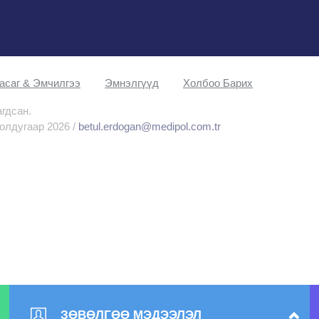
асаг & Эмчилгээ
Эмнэлгүүд
Холбоо Барих
агдсан.
олдугаар 2026 /
betul.erdogan@medipol.com.tr
ЗӨВӨЛГӨӨ МЭДЭЭЛЭЛ