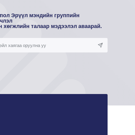
пол Эрүүл мэндийн группийн
члэл
н хөгжлийн талаар мэдээлэл аваарай.