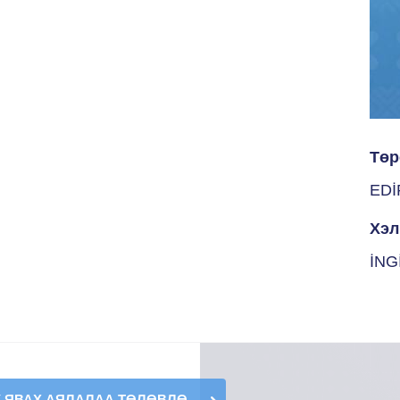
Төр
EDİ
Хэл
İNG
К ЯВАХ АЯЛАЛАА ТӨЛӨВЛӨ