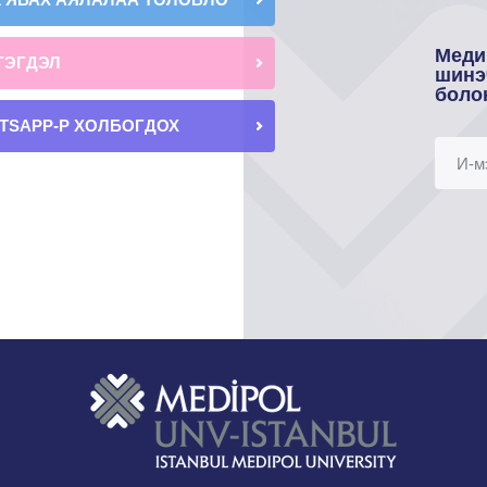
Меди
ГЭГДЭЛ
шинэ
боло
TSAPP-Р ХОЛБОГДОХ