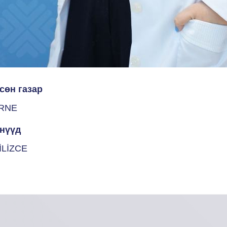
сөн газар
RNE
нүүд
İLİZCE