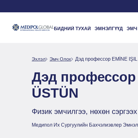
БИДНИЙ ТУХАЙ
ЭМНЭЛГҮҮД
ЭМЧ
Эхлэл
Эмч Oлох
Дэд профессор EMİNE IŞI
Дэд профессор 
ÜSTÜN
Физик эмчилгээ, нөхөн сэргээх
Медипол Их Сургуулийн Бахчэлиэвлер Эмнэл