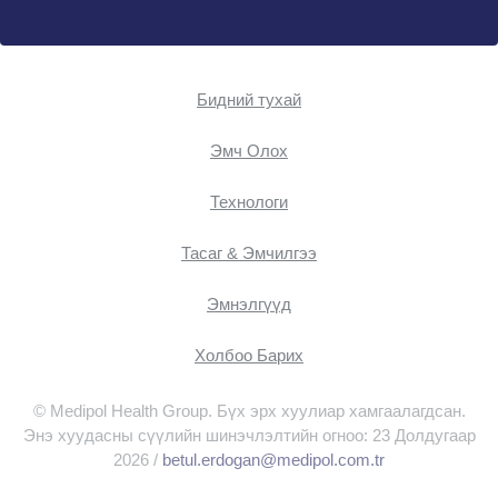
Бидний тухай
Эмч Oлох
Технологи
Тасаг & Эмчилгээ
Эмнэлгүүд
Холбоо Барих
© Medipol Health Group. Бүх эрх хуулиар хамгаалагдсан.
Энэ хуудасны сүүлийн шинэчлэлтийн огноо: 23 Долдугаар
2026 /
betul.erdogan@medipol.com.tr