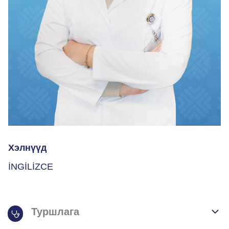
Хэлнүүд
İNGİLİZCE
Туршлага