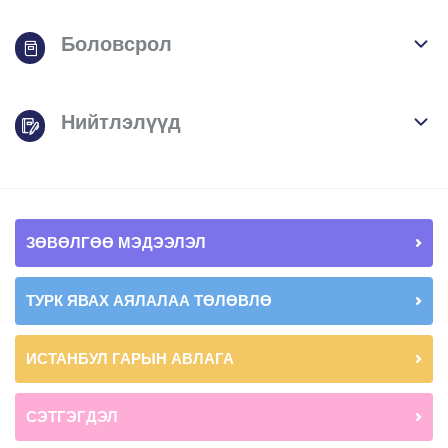
Боловсрол
Нийтлэлүүд
ЗӨВӨЛГӨӨ МЭДЭЭЛЭЛ
ТУРК ЯВАХ АЯЛАЛАА ТӨЛӨВЛӨ
ИСТАНБУЛ ГАРЫН АВЛАГА
СЭТГЭГДЭЛ