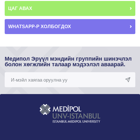
ЦАГ АВАХ
WHATSAPP-Р ХОЛБОГДОХ
Медипол Эрүүл мэндийн группийн шинэчлэл
болон хөгжлийн талаар мэдээлэл аваарай.