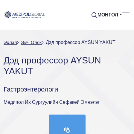
МОНГОЛ
Эхлэл
Эмч Oлох
Дэд профессор AYSUN YAKUT
Дэд профессор AYSUN
YAKUT
Гастроэнтерологи
Медипол Их Сургуулийн Сефакөй Эмнэлэг