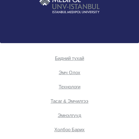
Бидний тухай
Эмч Oлох
Технологи
Тасаг & Эмчилгээ
Эмнэлгүүд
Холбоо Барих