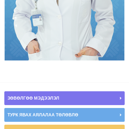
ЗӨВӨЛГӨӨ МЭДЭЭЛЭЛ
ТУРК ЯВАХ АЯЛАЛАА ТӨЛӨВЛӨ