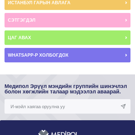
ИСТАНБУЛ ГАРЫН АВЛАГА
СЭТГЭГДЭЛ
ЦАГ АВАХ
WHATSAPP-Р ХОЛБОГДОХ
Медипол Эрүүл мэндийн группийн шинэчлэл
болон хөгжлийн талаар мэдээлэл аваарай.