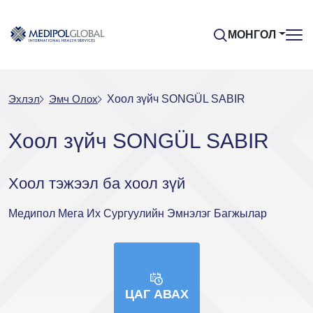
МОНГОЛ
Эхлэл
Эмч Oлох
Хоол зүйч SONGÜL SABIR
Хоол зүйч SONGÜL SABIR
Хоол тэжээл ба хоол зүй
Медипол Мега Их Сургуулийн Эмнэлэг Багжылар
ЦАГ АВАХ