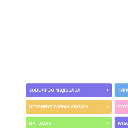
ЗӨВӨЛГӨӨ МЭДЭЭЛЭЛ
ТУР
ИСТАНБУЛ ГАРЫН АВЛАГА
СЭТ
ЦАГ АВАХ
WHA