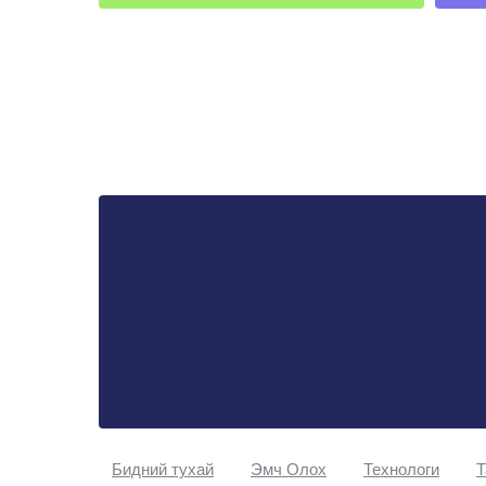
Бидний тухай
Эмч Oлох
Технологи
Т