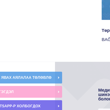
Төр
BAĞ
К ЯВАХ АЯЛАЛАА ТӨЛӨВЛӨ
Меди
ГЭГДЭЛ
шинэ
боло
TSAPP-Р ХОЛБОГДОХ