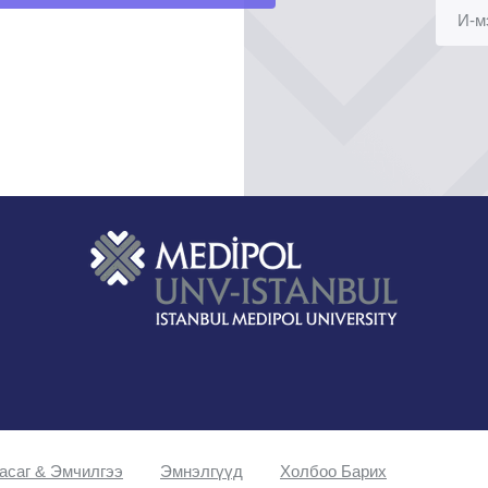
асаг & Эмчилгээ
Эмнэлгүүд
Холбоо Барих