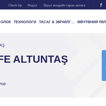
Check-Up
Мэдээ
Эрүүл мэндийн гарын авлага
 ОЛОХ
ТЕХНОЛОГИ
ТАСАГ & ЭМЧИЛГЭЭ
ӨВЧТӨНИЙ ҮЙЛЧИЛГ
TAŞ
İFE ALTUNTAŞ
лар