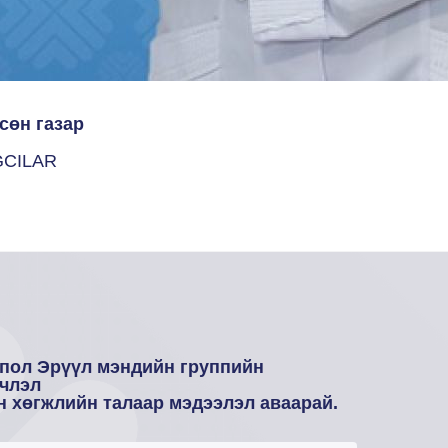
сөн газар
CILAR
пол Эрүүл мэндийн группийн
члэл
н хөгжлийн талаар мэдээлэл аваарай.