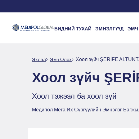
БИДНИЙ ТУХАЙ
ЭМНЭЛГҮҮД
ЭМЧ
Эхлэл
Эмч Oлох
Хоол зүйч ŞERİFE ALTUN
Хоол зүйч ŞER
Хоол тэжээл ба хоол зүй
Медипол Мега Их Сургуулийн Эмнэлэг Багжы