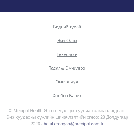
Бидний тухай
Эмч Oлох
Технологи
Тасаг & Эмчилгээ
Эмнэлгүүд
Холбоо Барих
© Medipol Health Group. Бүх эрх хуулиар хамгаалагдсан.
Энэ хуудасны сүүлийн шинэчлэлтийн огноо: 23 Долдугаар
2026 /
betul.erdogan@medipol.com.tr