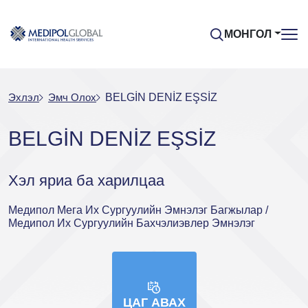
МОНГОЛ
Эхлэл
Эмч Oлох
BELGİN DENİZ EŞSİZ
BELGİN DENİZ EŞSİZ
Хэл яриа ба харилцаа
Медипол Мега Их Сургуулийн Эмнэлэг Багжылар /
Медипол Их Сургуулийн Бахчэлиэвлер Эмнэлэг
ЦАГ АВАХ