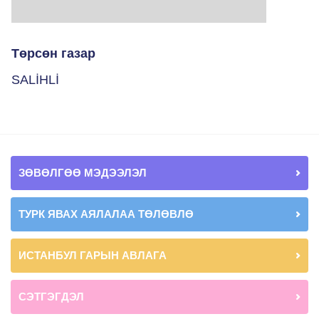
Төрсөн газар
SALİHLİ
ЗӨВӨЛГӨӨ МЭДЭЭЛЭЛ
ТУРК ЯВАХ АЯЛАЛАА ТӨЛӨВЛӨ
ИСТАНБУЛ ГАРЫН АВЛАГА
СЭТГЭГДЭЛ