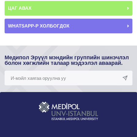
ЦАГ АВАХ
WHATSAPP-Р ХОЛБОГДОХ
Медипол Эрүүл мэндийн группийн шинэчлэл
болон хөгжлийн талаар мэдээлэл аваарай.